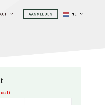
ACT
AANMELDEN
NL
t
reist)