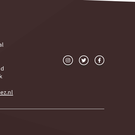
al
nd
k
ez.nl